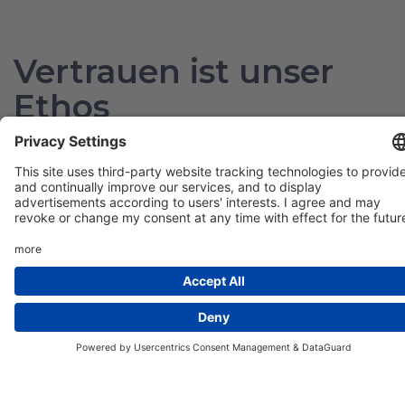
Vertrauen ist unser
Ethos
Wir unterstützen unsere Produkte und
Dienstleistungen mit robusten Daten-
und Sicherheitsverfahren. Diese sind ein
zentraler Bestandteil unserer Design-,
Engineering- und
Produktlieferungsprinzipien.
Tower360 arbeitet mit unabhängigen
Experten zusammen, um unsere eigenen
Sicherheits-, Datenschutz- und